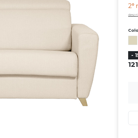
2° 
descri
Colo
- 
12