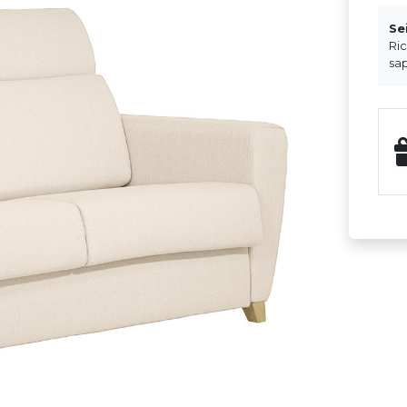
Se
Ri
sap