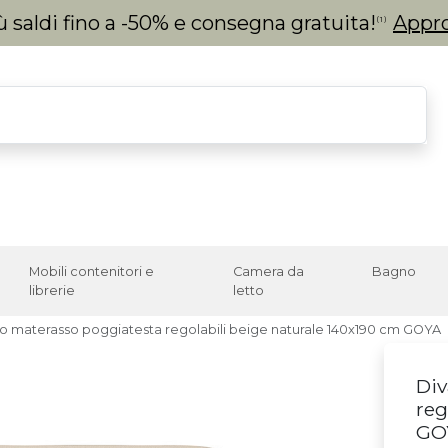
 saldi fino a -50% e consegna gratuita!
Appro
(1)
Mobili contenitori e
Camera da
Bagno
librerie
letto
to materasso poggiatesta regolabili beige naturale 140x190 cm GOYA
Div
reg
GO