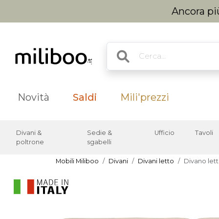
Ancora più
Novità
Saldi
Mili'prezzi
Divani &
Sedie &
Ufficio
Tavoli
poltrone
sgabelli
Mobili Miliboo
Divani
Divani letto
Divano let