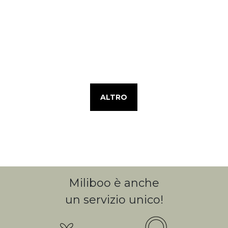
ALTRO
Miliboo è anche
un servizio unico!