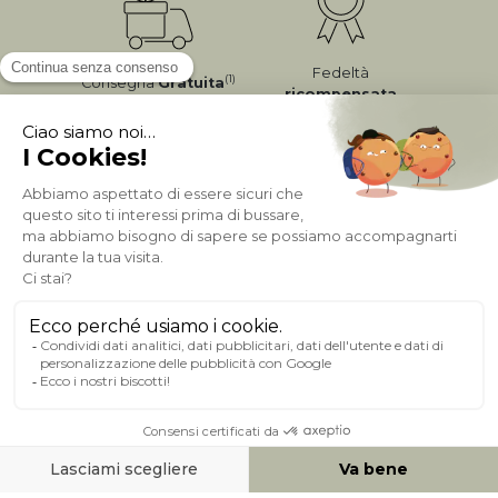
Fedeltà
(1)
Consegna
Gratuita
ricompensata
Pagamento sicuro
A PROPOSITO DI MILIBOO
AIUTO & CONTATTO