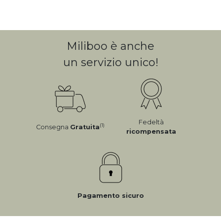
Miliboo è anche
un servizio unico!
Fedeltà
(1)
Consegna
Gratuita
ricompensata
Pagamento sicuro