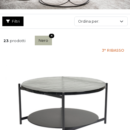
Filtri
Nero
23
prodotti
3° RIBASSO