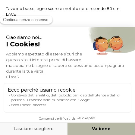
Tavolino basso legno scuro e metallo nero rotondo 80 cm
LACE
(2)
Disponibile 2 settimane
- 50%
144,18
288,35
Miliboo è anche
un servizio unico!