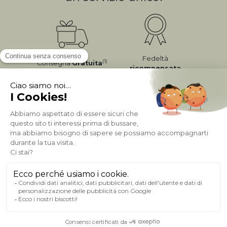
Fedeltà
(1)
Consegna
Gratuita
ricompensata
Pagamento sicuro
A PROPOSITO DI MILIBOO
AIUTO & CONTATTO