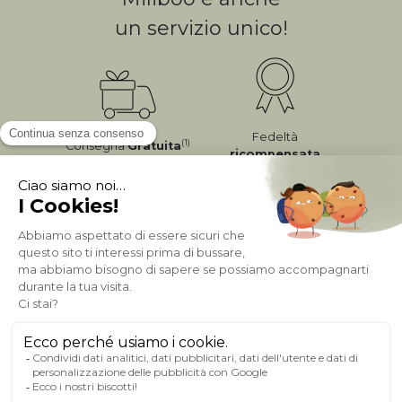
un servizio unico!
Fedeltà
(1)
Consegna
Gratuita
ricompensata
Pagamento sicuro
A PROPOSITO DI MILIBOO