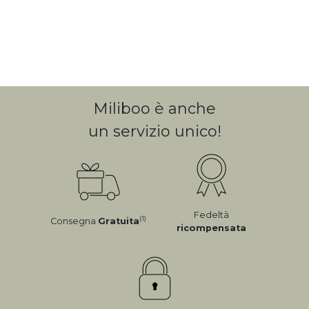
Miliboo è anche
un servizio unico!
Fedeltà
(1)
Consegna
Gratuita
ricompensata