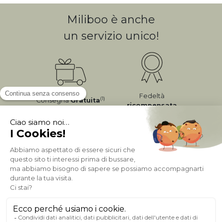
Miliboo è anche
un servizio unico!
Fedeltà
(1)
Consegna
Gratuita
ricompensata
Pagamento sicuro