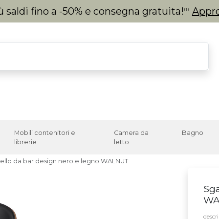
 saldi fino a -50% e consegna gratuita!
Appro
(1)
Mobili contenitori e
Camera da
Bagno
librerie
letto
ello da bar design nero e legno WALNUT
Sga
WA
descri