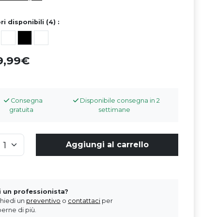
ri disponibili (4) :
9,99
Consegna
Disponibile consegna in 2
gratuita
settimane
Aggiungi al carrello
i un professionista?
chiedi un
preventivo
o
contattaci
per
erne di più.