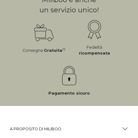
un servizio unico!
Fedeltà
(1)
Consegna
Gratuita
ricompensata
Pagamento sicuro
A PROPOSITO DI MILIBOO