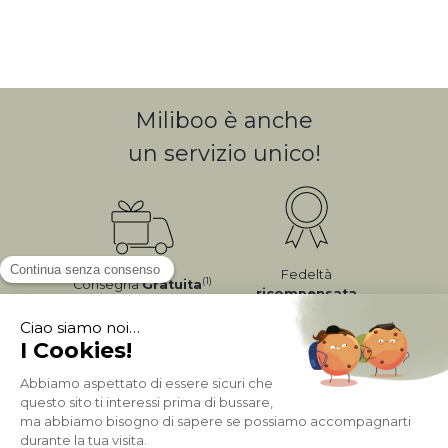
Miliboo è anche
un servizio unico!
Fedeltà
(1)
Consegna
Gratuita
ricompensata
Pagamento sicuro