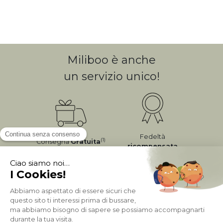
Miliboo è anche
un servizio unico!
Fedeltà
(1)
Consegna
Gratuita
ricompensata
Pagamento sicuro