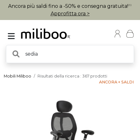
Ancora più saldi fino a -50% e consegna gratuita!
(1)
Approfitta ora >
Mobili Miliboo
Risultati della ricerca : 367 prodotti
ANCORA + SALDI