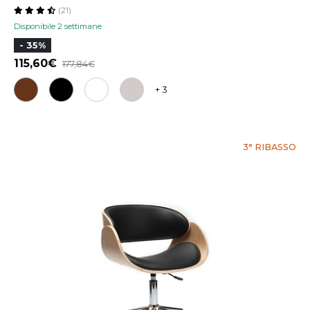
(21)
Disponibile 2 settimane
- 35%
115,60
177,84
+ 3
3° RIBASSO