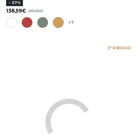
- 37%
138,59
219,99
+ 7
3° RIBASSO