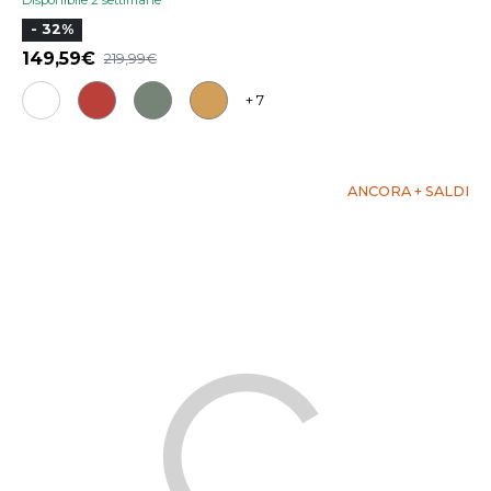
- 32%
149,59
219,99
+ 7
ANCORA + SALDI