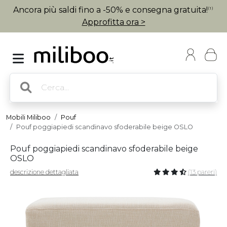
Ancora più saldi fino a -50% e consegna gratuita!
(1)
Approfitta ora >
Mobili Miliboo
Pouf
Pouf poggiapiedi scandinavo sfoderabile beige OSLO
Pouf poggiapiedi scandinavo sfoderabile beige
OSLO
descrizione dettagliata
(13 pareri)