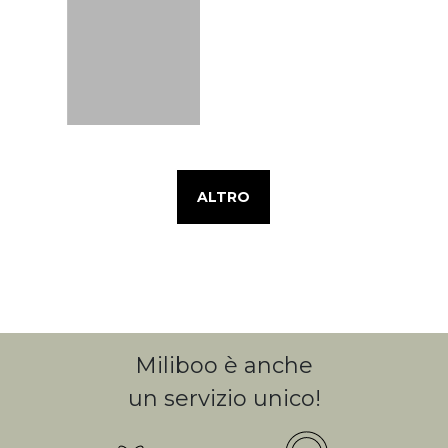
ALTRO
Miliboo è anche
un servizio unico!