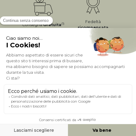
Fedeltà
(1)
Consegna
Gratuita
ricompensata
Pagamento sicuro
A PROPOSITO DI MILIBOO
AIUTO & CONTATTO