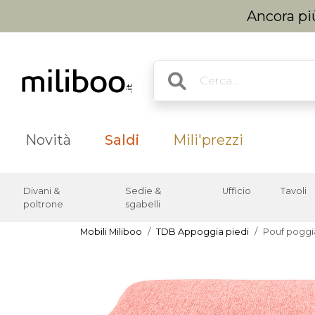
Ancora più
Novità
Saldi
Mili'prezzi
Divani &
Sedie &
Ufficio
Tavoli
poltrone
sgabelli
Mobili Miliboo
TDB Appoggia piedi
Pouf poggia