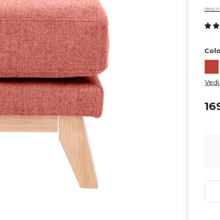
descri
Colo
Vedi 
16