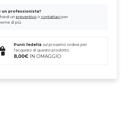
i un professionista?
chiedi un
preventivo
o
contattaci
per
erne di più.
Punti fedeltà
sul prossimo ordine per
l'acquisto di questo prodotto.
8,00
IN OMAGGIO