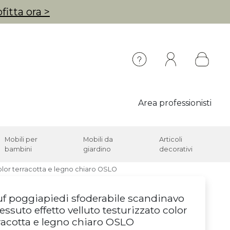
fitta ora >
Area professionisti
Mobili per
Mobili da
Articoli
bambini
giardino
decorativi
color terracotta e legno chiaro OSLO
f poggiapiedi sfoderabile scandinavo
tessuto effetto velluto testurizzato color
racotta e legno chiaro OSLO