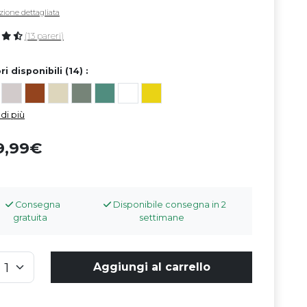
zione dettagliata
(13 pareri)
ri disponibili (14) :
di più
9,99
Consegna
Disponibile consegna in 2
gratuita
settimane
Aggiungi al carrello