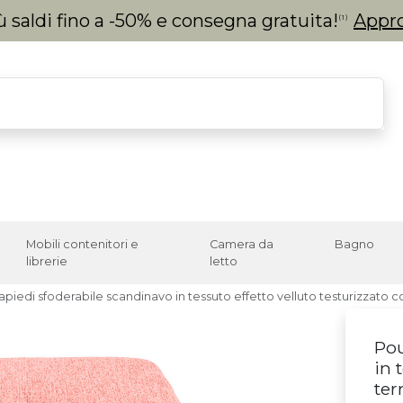
 saldi fino a -50% e consegna gratuita!
Appro
(1)
Mobili contenitori e
Camera da
Bagno
librerie
letto
piedi sfoderabile scandinavo in tessuto effetto velluto testurizzato 
Pou
in 
ter