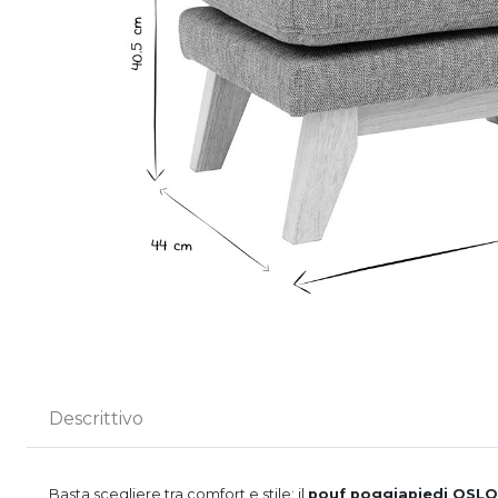
Descrittivo
Basta scegliere tra comfort e stile: il
pouf
poggiapiedi OSLO