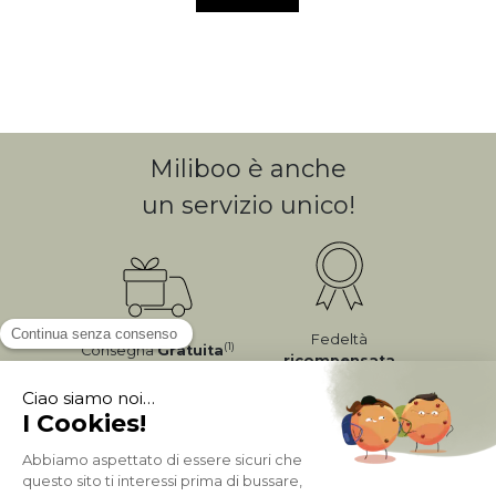
Miliboo è anche
un servizio unico!
Fedeltà
(1)
Consegna
Gratuita
ricompensata