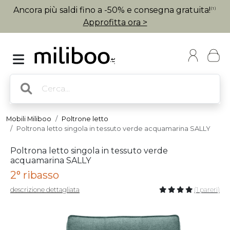
Ancora più saldi fino a -50% e consegna gratuita!
(1)
Approfitta ora >
Mobili Miliboo
Poltrone letto
Poltrona letto singola in tessuto verde acquamarina SALLY
Poltrona letto singola in tessuto verde
acquamarina SALLY
2° ribasso
descrizione dettagliata
(1 pareri)