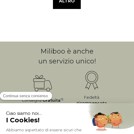
ALTRO
Miliboo è anche
un servizio unico!
Fedeltà
(1)
Consegna
Gratuita
ricompensata