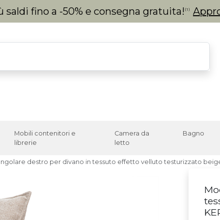
 saldi fino a -50% e consegna gratuita!
Appro
(1)
Mobili contenitori e
Camera da
Bagno
librerie
letto
ngolare destro per divano in tessuto effetto velluto testurizzato bei
Mod
tes
KE