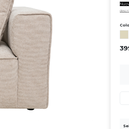
Nuo
descri
Colo
3
Se