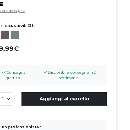
vo
zione dettagliata
ri disponibili (3) :
99,99
Consegna
Disponibile consegna in 2
gratuita
settimane
Aggiungi al carrello
i un professionista?