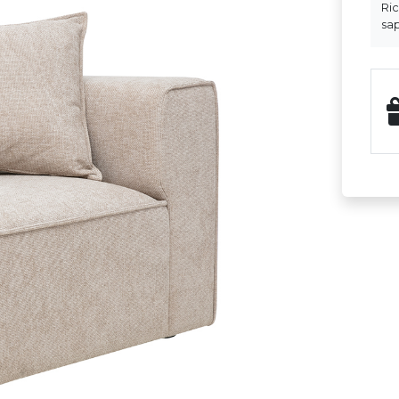
Ri
sap