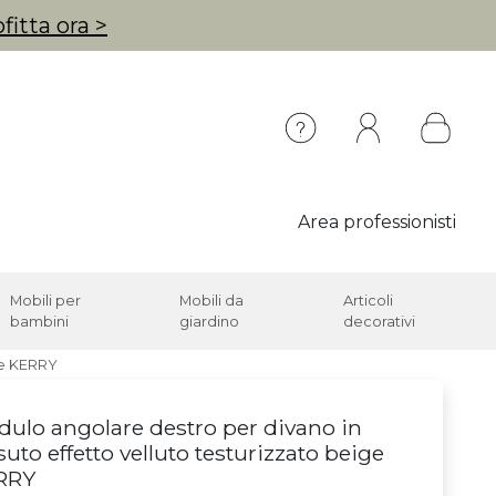
fitta ora >
Area professionisti
Mobili per
Mobili da
Articoli
bambini
giardino
decorativi
ge KERRY
ulo angolare destro per divano in
suto effetto velluto testurizzato beige
RRY