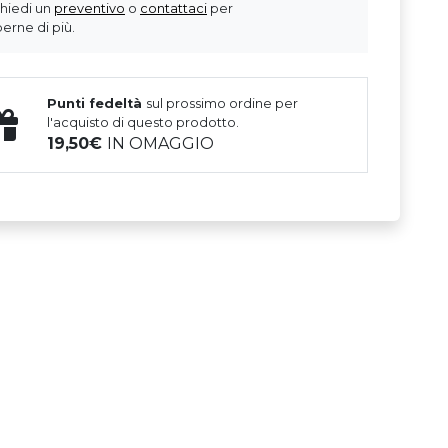
chiedi un
preventivo
o
contattaci
per
erne di più.
Punti fedeltà
sul prossimo ordine per
l'acquisto di questo prodotto.
19,50
IN OMAGGIO