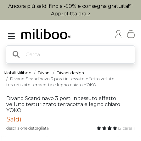
Ancora più saldi fino a -50% e consegna gratuita!
(1)
Approfitta ora >
Mobili Miliboo
Divani
Divani design
Divano Scandinavo 3 posti in tessuto effetto velluto
testurizzato terracotta e legno chiaro YOKO
Divano Scandinavo 3 posti in tessuto effetto
velluto testurizzato terracotta e legno chiaro
YOKO
Saldi
descrizione dettagliata
(2 pareri)