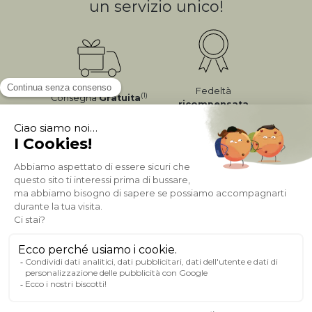
un servizio unico!
Fedeltà
(1)
Consegna
Gratuita
ricompensata
Pagamento sicuro
A PROPOSITO DI MILIBOO
AIUTO & CONTATTO