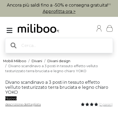
Ancora più saldi fino a -50% e consegna gratuita!
(1)
Approfitta ora >
Mobili Miliboo
Divani
Divani design
Divano scandinavo a 3 posti in tessuto effetto velluto
testurizzato terra bruciata e legno chiaro YOKO
Divano scandinavo a 3 posti in tessuto effetto
velluto testurizzato terra bruciata e legno chiaro
YOKO
Nuovo
descrizione dettagliata
(2 pareri)