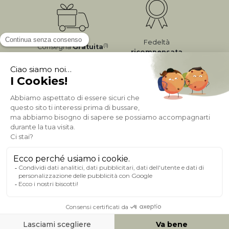
Fedeltà
(1)
Consegna
Gratuita
ricompensata
Pagamento sicuro
A PROPOSITO DI MILIBOO
AIUTO & CONTATTO