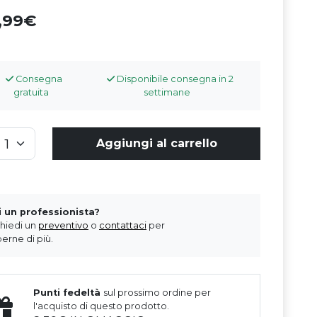
4,99
Consegna
Disponibile consegna in 2
gratuita
settimane
Aggiungi al carrello
i un professionista?
chiedi un
preventivo
o
contattaci
per
erne di più.
Punti fedeltà
sul prossimo ordine per
l'acquisto di questo prodotto.