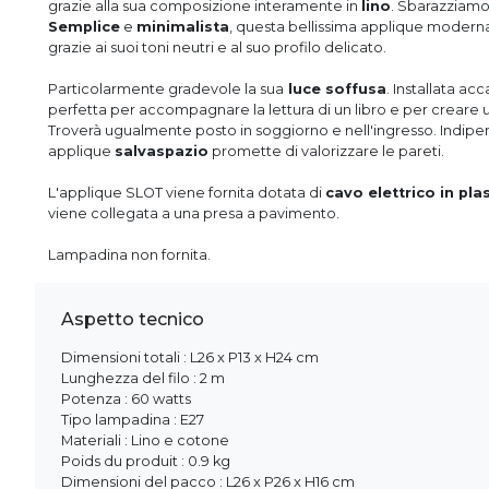
grazie alla sua composizione interamente in
lino
. Sbarazziamoc
Semplice
e
minimalista
, questa bellissima applique moderna
grazie ai suoi toni neutri e al suo profilo delicato.
Particolarmente gradevole la sua
luce soffusa
. Installata ac
perfetta per accompagnare la lettura di un libro e per creare u
Troverà ugualmente posto in soggiorno e nell'ingresso. Indip
applique
salvaspazio
promette di valorizzare le pareti.
L'applique SLOT viene fornita dotata di
cavo elettrico
in pla
viene collegata a una presa a pavimento.
Lampadina non fornita.
Aspetto tecnico
Dimensioni totali : L26 x P13 x H24 cm
Lunghezza del filo : 2 m
Potenza : 60 watts
Tipo lampadina : E27
Materiali : Lino e cotone
Poids du produit : 0.9 kg
Dimensioni del pacco : L26 x P26 x H16 cm