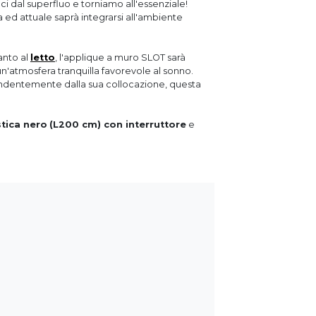
i dal superfluo e torniamo all'essenziale!
 ed attuale saprà integrarsi all'ambiente
canto al
letto
, l'applique a muro SLOT sarà
n'atmosfera tranquilla favorevole al sonno.
endentemente dalla sua collocazione, questa
stica nero
(L200 cm) con interruttore
e