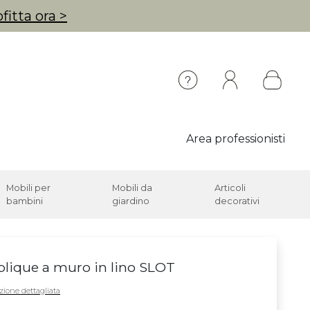
fitta ora >
Area professionisti
Mobili per
Mobili da
Articoli
bambini
giardino
decorativi
lique a muro in lino SLOT
zione dettagliata