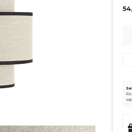
5
Se
Ri
sap