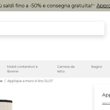
 saldi fino a -50% e consegna gratuita!
Appro
(1)
Mobili contenitori e
Camera da
Bagno
librerie
letto
te
Applique a muro in lino SLOT
App
descri