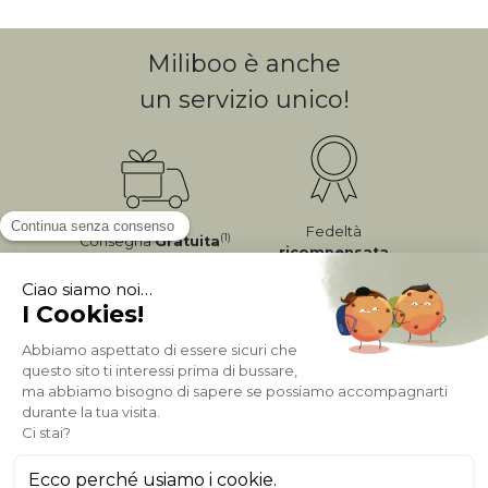
Miliboo è anche
un servizio unico!
Fedeltà
(1)
Consegna
Gratuita
ricompensata
Pagamento sicuro