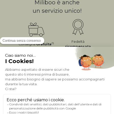
Miliboo è anche
un servizio unico!
Fedeltà
(1)
Consegna
Gratuita
ricompensata
Pagamento sicuro
A PROPOSITO DI MILIBOO