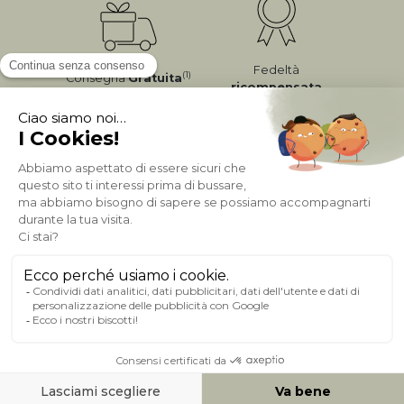
Fedeltà
(1)
Consegna
Gratuita
ricompensata
Pagamento sicuro
A PROPOSITO DI MILIBOO
AIUTO & CONTATTO