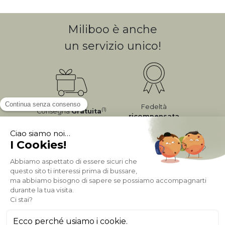
Miliboo è anche
un servizio unico!
Fedeltà
(1)
Consegna
Gratuita
ricompensata
Pagamento sicuro