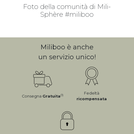
Foto della comunità di Mili-
Sphère #miliboo
Miliboo è anche
un servizio unico!
Fedeltà
(1)
Consegna
Gratuita
ricompensata