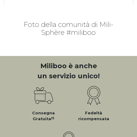
Foto della comunità di Mili-
Sphère #miliboo
Miliboo è anche
un servizio unico!
Consegna
Fedeltà
(1)
Gratuita
ricompensata