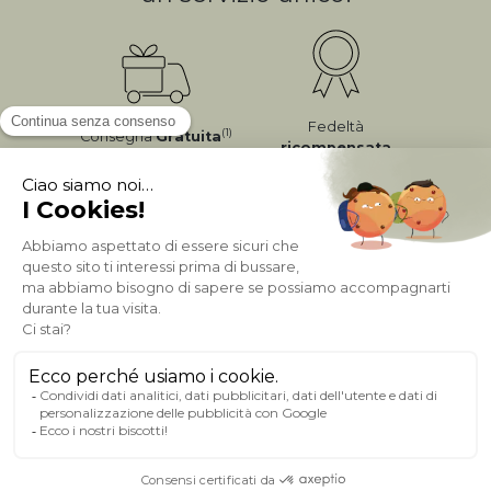
Fedeltà
(1)
Consegna
Gratuita
ricompensata
Pagamento sicuro
A PROPOSITO DI MILIBOO
AIUTO & CONTATTO