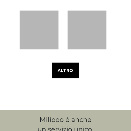
ALTRO
Miliboo è anche
un servizio unico!