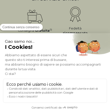
Fedeltà
(1)
Consegna
Gratuita
ricompensata
Pagamento sicuro
A PROPOSITO DI MILIBOO
AIUTO & CONTATTO