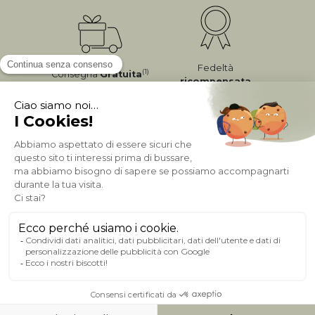
Fedeltà
(1)
Consegna
Gratuita
ricompensata
Pagamento sicuro
A PROPOSITO DI MILIBOO
AIUTO & CONTATTO