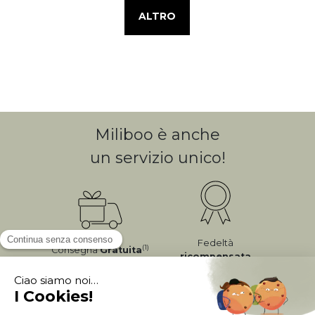
ALTRO
Miliboo è anche
un servizio unico!
Fedeltà
(1)
Consegna
Gratuita
ricompensata