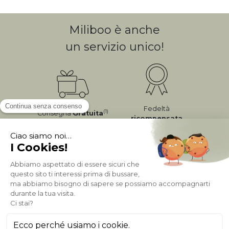
Miliboo è anche
un servizio unico!
Fedeltà
(1)
Consegna
Gratuita
ricompensata
Pagamento sicuro