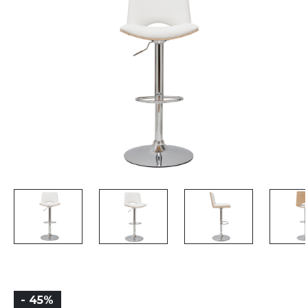
- 45%