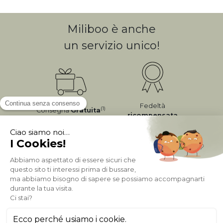
Miliboo è anche
un servizio unico!
Fedeltà
(1)
Consegna
Gratuita
ricompensata
Pagamento sicuro