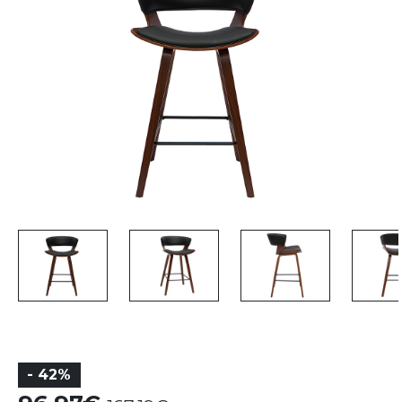
- 42%