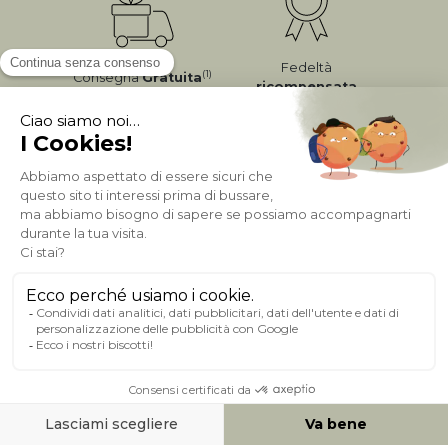
Fedeltà
(1)
Consegna
Gratuita
ricompensata
Pagamento sicuro
A PROPOSITO DI MILIBOO
AIUTO & CONTATTO