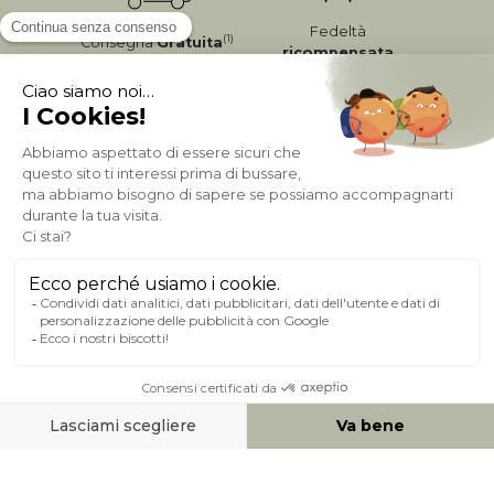
Fedeltà
(1)
Consegna
Gratuita
ricompensata
Pagamento sicuro
A PROPOSITO DI MILIBOO
AIUTO & CONTATTO