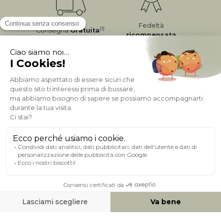
Fedeltà
(1)
Consegna
Gratuita
ricompensata
Pagamento sicuro
A PROPOSITO DI MILIBOO
AIUTO & CONTATTO