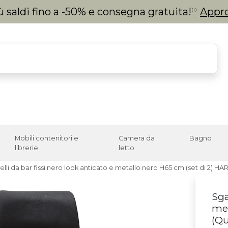
 saldi fino a -50% e consegna gratuita!
Appro
(1)
Mobili contenitori e
Camera da
Bagno
librerie
letto
lli da bar fissi nero look anticato e metallo nero H65 cm (set di 2) H
Sga
met
(
Qu