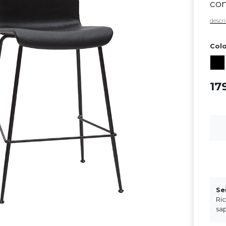
co
descri
Colo
17
Se
Ri
sap