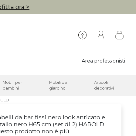
fitta ora >
Area professionisti
Mobili per
Mobili da
Articoli
bambini
giardino
decorativi
AROLD
belli da bar fissi nero look anticato e
allo nero H65 cm (set di 2) HAROLD
esto prodotto non è più