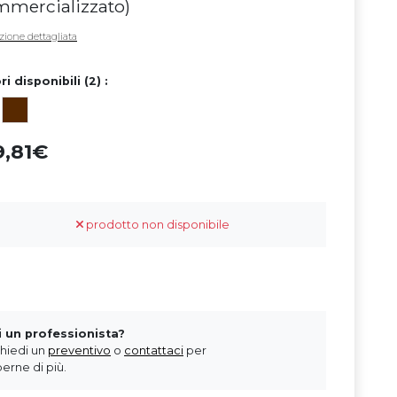
mmercializzato
)
zione dettagliata
ri disponibili (2) :
9,81
prodotto non disponibile
i un professionista?
chiedi un
preventivo
o
contattaci
per
erne di più.