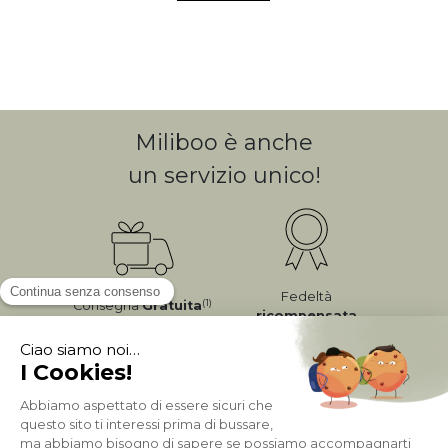
Miliboo è anche
un servizio unico!
Fedeltà
(1)
Consegna
Gratuita
ricompensata
Pagamento sicuro