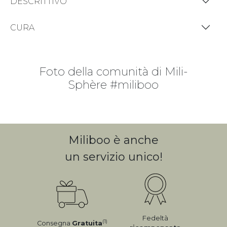
DESCRITTIVO
CURA
Foto della comunità di Mili-
Sphère #miliboo
Miliboo è anche
un servizio unico!
Fedeltà
(1)
Consegna
Gratuita