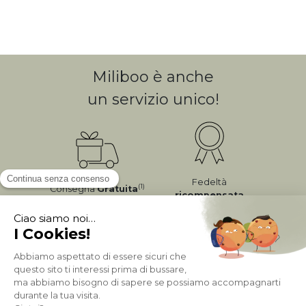
Miliboo è anche
un servizio unico!
Fedeltà
(1)
Consegna
Gratuita
ricompensata
Pagamento sicuro