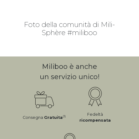
Foto della comunità di Mili-
Sphère #miliboo
Miliboo è anche
un servizio unico!
Fedeltà
(1)
Consegna
Gratuita
ricompensata