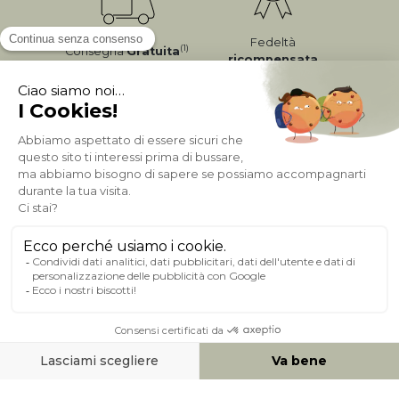
Fedeltà
(1)
Consegna
Gratuita
ricompensata
Pagamento sicuro
A PROPOSITO DI MILIBOO
AIUTO & CONTATTO