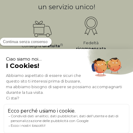
un servizio unico!
Fedeltà
(1)
Consegna
Gratuita
ricompensata
Pagamento sicuro
A PROPOSITO DI MILIBOO