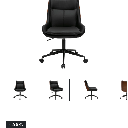
- 46%