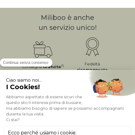
Miliboo è anche
un servizio unico!
Fedeltà
(1)
Consegna
Gratuita
ricompensata
Pagamento sicuro