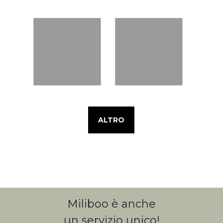
ALTRO
Miliboo è anche
un servizio unico!