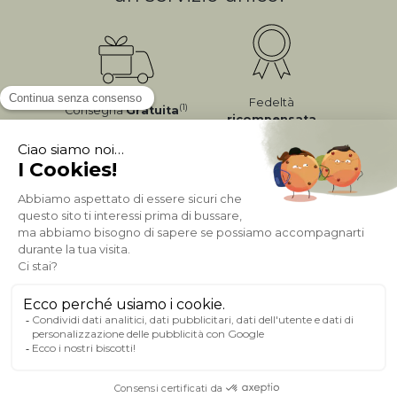
Fedeltà
(1)
Consegna
Gratuita
ricompensata
Pagamento sicuro
A PROPOSITO DI MILIBOO
AIUTO & CONTATTO