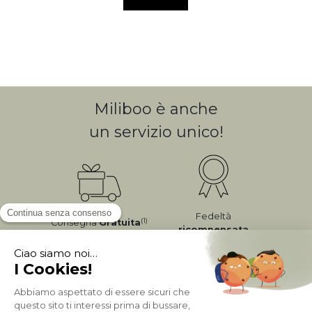
Miliboo è anche
un servizio unico!
Fedeltà
(1)
Consegna
Gratuita
ricompensata