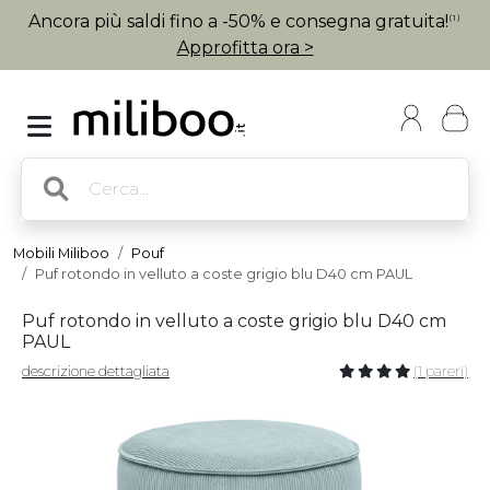
Ancora più saldi fino a -50% e consegna gratuita!
(1)
Approfitta ora >
Mobili Miliboo
Pouf
Puf rotondo in velluto a coste grigio blu D40 cm PAUL
Puf rotondo in velluto a coste grigio blu D40 cm
PAUL
descrizione dettagliata
(1 pareri)