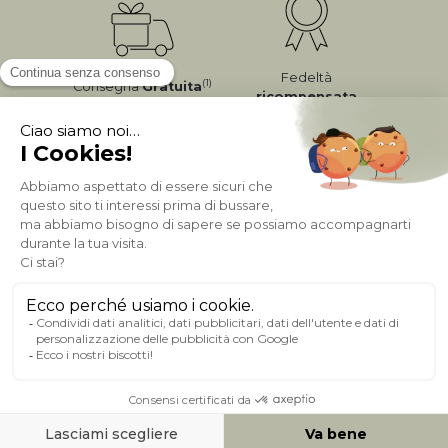
Fedeltà
(1)
Consegna
Gratuita
ricompensata
Pagamento sicuro
A PROPOSITO DI MILIBOO
AIUTO & CONTATTO