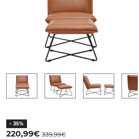
- 35%
220,99
339,99