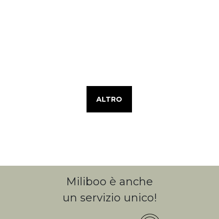
ALTRO
Miliboo è anche
un servizio unico!