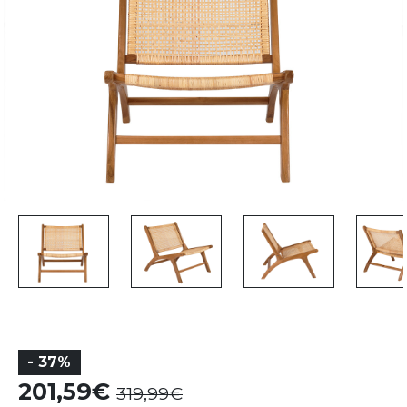
- 37%
201,59
319,99