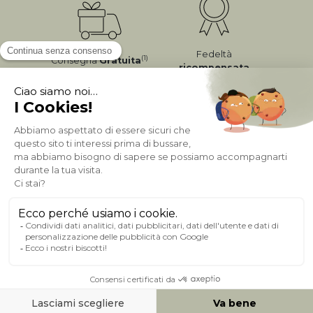
Fedeltà
(1)
Consegna
Gratuita
ricompensata
Pagamento sicuro
A PROPOSITO DI MILIBOO
AIUTO & CONTATTO