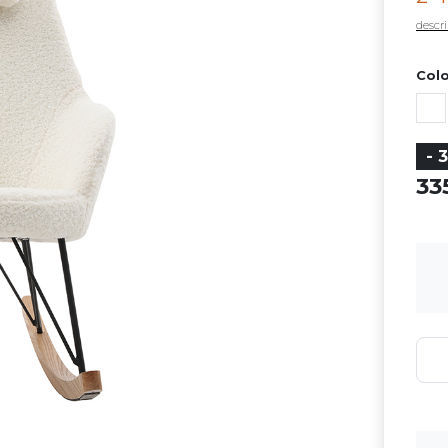
descri
Colo
- 
3