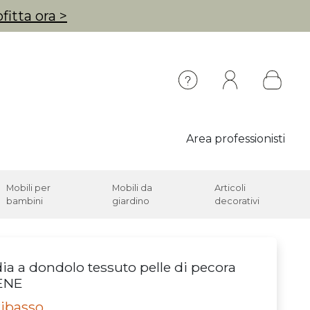
fitta ora >
Area professionisti
Mobili per
Mobili da
Articoli
bambini
giardino
decorativi
ia a dondolo tessuto pelle di pecora
ENE
ribasso