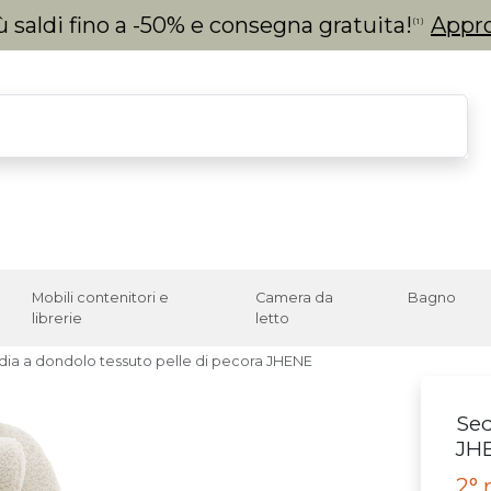
 saldi fino a -50% e consegna gratuita!
Appro
(1)
Mobili contenitori e
Camera da
Bagno
librerie
letto
dia a dondolo tessuto pelle di pecora JHENE
Sed
JH
2° 