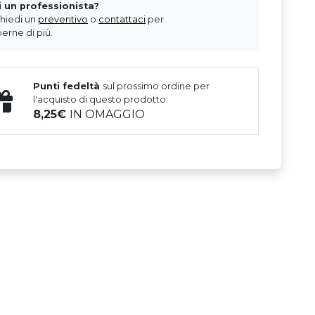
i un professionista?
chiedi un
preventivo
o
contattaci
per
erne di più.
Punti fedeltà
sul prossimo ordine per
l'acquisto di questo prodotto.
8,25
IN OMAGGIO