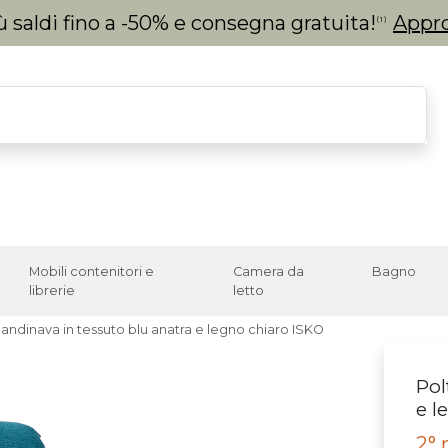
 saldi fino a -50% e consegna gratuita!
Appro
(1)
Mobili contenitori e
Camera da
Bagno
librerie
letto
andinava in tessuto blu anatra e legno chiaro ISKO
Pol
e l
2° 