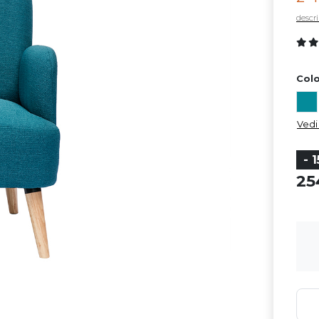
descri
Color
Vedi 
- 
2