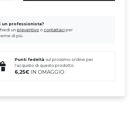
i un professionista?
chiedi un
preventivo
o
contattaci
per
erne di più.
Punti fedeltà
sul prossimo ordine per
l'acquisto di questo prodotto.
6,25
IN OMAGGIO