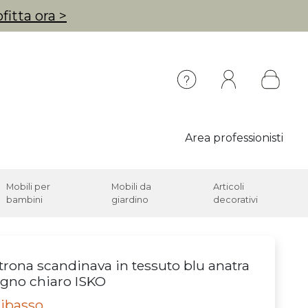
fitta ora >
Area professionisti
Mobili per
Mobili da
Articoli
bambini
giardino
decorativi
trona scandinava in tessuto blu anatra
egno chiaro ISKO
ribasso