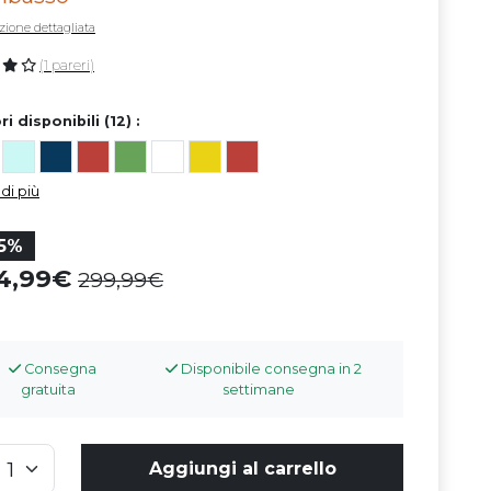
zione dettagliata
(1 pareri)
i disponibili (12) :
di più
15%
54,99
299,99
Consegna
Disponibile consegna in 2
gratuita
settimane
Aggiungi al carrello